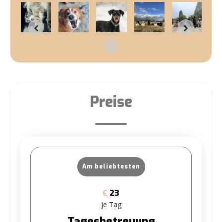
Preise
Am beliebtesten
€
23
je Tag
Tagesbetreuung