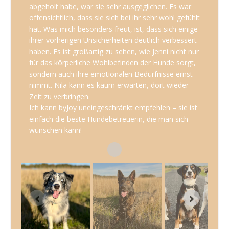
Wir haben seit längerem für unsere Hündin Bailey
Vierbeiner ebenfalls eine schöne Zeit haben.
abgeholt habe, war sie sehr ausgeglichen. Es war
vorhanden. Ich würde Milo zu jeder Zeit wieder in
eine Betreuung gesucht. Die meisten schreckten
offensichtlich, dass sie sich bei ihr sehr wohl gefühlt
Die beste Hundebetreuung die wir kennen! Unsere
die vertrauensvollen Hände von Jennifer geben und
jedoch ab, da sie eine Schäferhündin ist. Bei
hat. Was mich besonders freut, ist, dass sich einige
Amy fühlt sich bei Jennifer pudelwohl und freut sich
bin super dankbar für die tolle Betreuung! Sie weiß
Jennifer konnten wir vom ersten Gespräch an
ihrer vorherigen Unsicherheiten deutlich verbessert
riesig wenn wir hinfahren. Hier habe ich keine
auf jeden Fall was sie tut :).
merken, dass viel „Know-How“ im Umgang mit
haben. Es ist großartig zu sehen, wie Jenni nicht nur
bedenken und ein tolles Gefühl meinen Hund
größeren Hunden vorhanden war. Und was für uns
für das körperliche Wohlbefinden der Hunde sorgt,
abzugeben und weiß genau dass sie in den besten
immer das wichtigste ist: Wir haben immer das
sondern auch ihre emotionalen Bedürfnisse ernst
und richtigen Händen ist.
Gefühl, dass Bailey dort glücklich ist! Wir können
nimmt. Nila kann es kaum erwarten, dort wieder
Einfach toll wie sie das macht! :-)
Jennifer und ihre Betreuung nur wärmstens
Zeit zu verbringen.
empfehlen!
Ich kann byJoy uneingeschränkt empfehlen – sie ist
einfach die beste Hundebetreuerin, die man sich
wünschen kann!