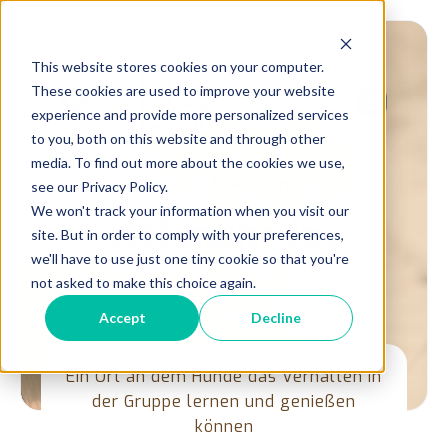
This website stores cookies on your computer.
These cookies are used to improve your website
experience and provide more personalized services
to you, both on this website and through other
media. To find out more about the cookies we use,
Hunde brauchen
see our Privacy Policy.
We won't track your information when you visit our
viel mehr
Joy
site. But in order to comply with your preferences,
we'll have to use just one tiny cookie so that you're
not asked to make this choice again.
Accept
Decline
Ein Ort an dem Hunde das Verhalten in
der Gruppe lernen und genießen
können